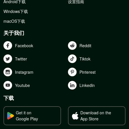
Android下载
设置指南
Windows下载
macOS下载
关于我们
Facebook
Reddit
Twitter
Tiktok
Instagram
Pinterest
Youtube
Linkedln
下载
Get it on
Download on the
Google Play
App Store