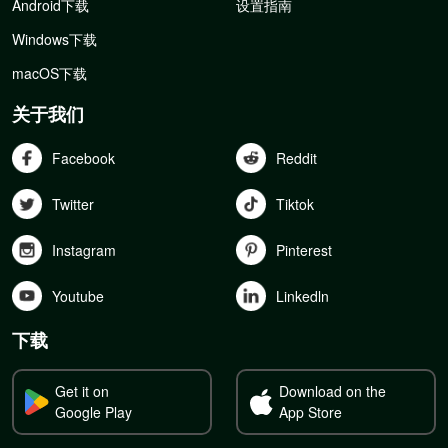
Android下载
设置指南
Windows下载
macOS下载
关于我们
Facebook
Reddit
Twitter
Tiktok
Instagram
Pinterest
Youtube
Linkedln
下载
Get it on
Download on the
Google Play
App Store