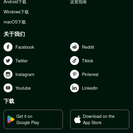
Android下载
设置指南
Windows下载
macOS下载
关于我们
Facebook
Reddit
Twitter
Tiktok
Instagram
Pinterest
Youtube
Linkedln
下载
Get it on
Download on the
Google Play
App Store