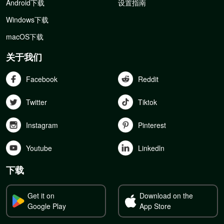
Android下载
设置指南
Windows下载
macOS下载
关于我们
Facebook
Reddit
Twitter
Tiktok
Instagram
Pinterest
Youtube
Linkedln
下载
Get it on
Download on the
Google Play
App Store