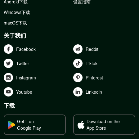
Android下载
设置指南
Windows下载
macOS下载
关于我们
Facebook
Reddit
Twitter
Tiktok
Instagram
Pinterest
Youtube
Linkedln
下载
Get it on
Download on the
Google Play
App Store