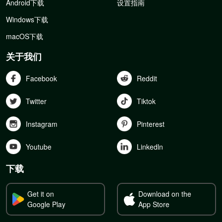
Android下载
设置指南
Windows下载
macOS下载
关于我们
Facebook
Reddit
Twitter
Tiktok
Instagram
Pinterest
Youtube
Linkedln
下载
Get it on
Download on the
Google Play
App Store