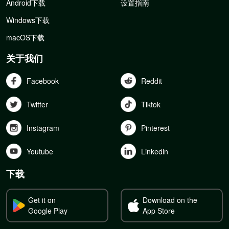
Android下载
设置指南
Windows下载
macOS下载
关于我们
Facebook
Reddit
Twitter
Tiktok
Instagram
Pinterest
Youtube
Linkedln
下载
Get it on
Download on the
Google Play
App Store