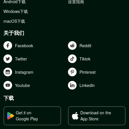
Android下载
设置指南
Windows下载
macOS下载
关于我们
Facebook
Reddit
Twitter
Tiktok
Instagram
Pinterest
Youtube
Linkedln
下载
Get it on
Download on the
Google Play
App Store