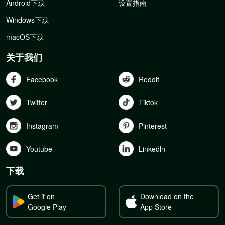
Android下载
设置指南
Windows下载
macOS下载
关于我们
Facebook
Reddit
Twitter
Tiktok
Instagram
Pinterest
Youtube
Linkedln
下载
Get it on
Download on the
Google Play
App Store