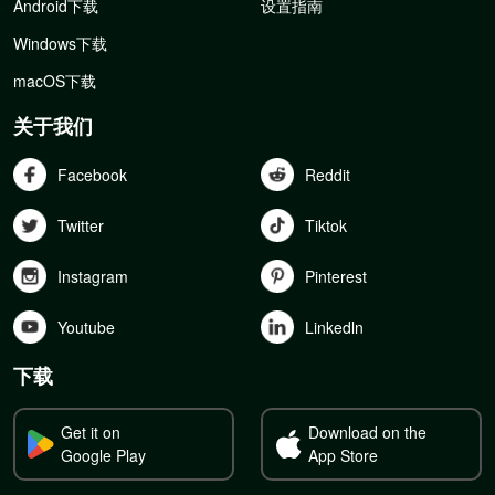
Android下载
设置指南
Windows下载
macOS下载
关于我们
Facebook
Reddit
Twitter
Tiktok
Instagram
Pinterest
Youtube
Linkedln
下载
Get it on
Download on the
Google Play
App Store