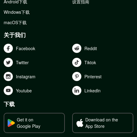
Android下载
设置指南
Windows下载
macOS下载
关于我们
Facebook
Reddit
Twitter
Tiktok
Instagram
Pinterest
Youtube
Linkedln
下载
Get it on
Download on the
Google Play
App Store